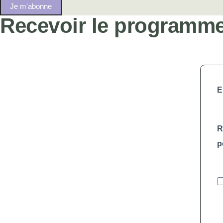
Je m'abonne
Recevoir le programme
E
R
p