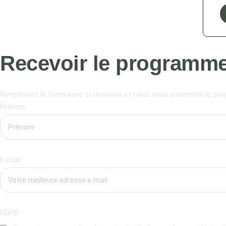
Recevoir le programme
Remplissez le formulaire ci-dessous et nous vous enverrons le pro
Prénom
E-mail
RGPD